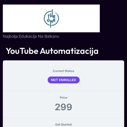
Najbolja Edukacija Na Balkanu
YouTube Automatizacija
Current Status
NOT ENROLLED
Price
299
Get Started